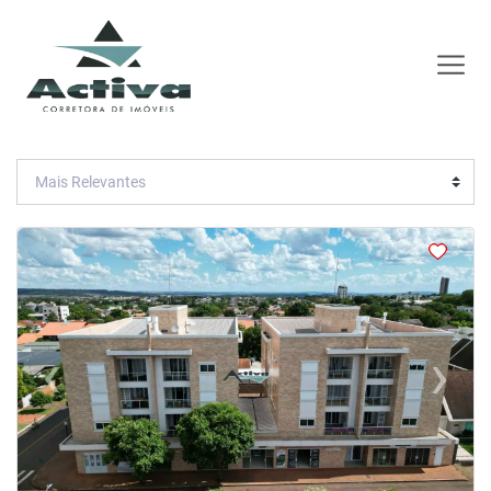
<
<
<
<
‹
›
Previous
Next