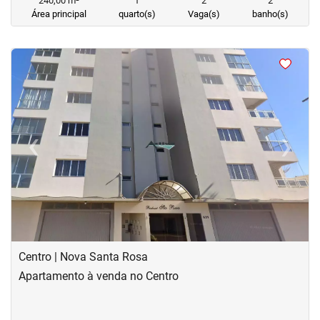
240,00 m²
1
2
2
Área principal
quarto(s)
Vaga(s)
banho(s)
<
<
<
<
‹
›
Previous
Next
Centro | Nova Santa Rosa
Apartamento à venda no Centro