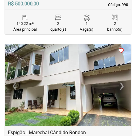
R$ 500.000,00
Código. 990
Código. 990
140,22 m²
2
1
2
Área principal
quarto(s)
Vaga(s)
banho(s)
<
<
<
<
‹
›
Previous
Next
Espigão | Marechal Cândido Rondon