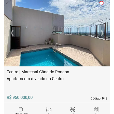
<
<
<
<
‹
›
Previous
Next
Centro | Marechal Cândido Rondon
Apartamento à venda no Centro
R$ 950.000,00
Código. 943
Código. 943