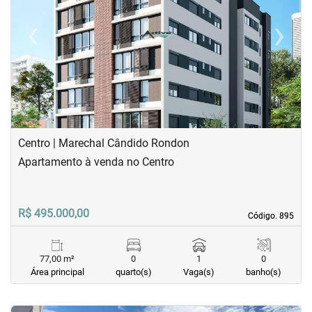
‹
›
Previous
Next
Centro | Marechal Cândido Rondon
Apartamento à venda no Centro
R$ 495.000,00
Código. 895
Código. 895
77,00 m²
0
1
0
Área principal
quarto(s)
Vaga(s)
banho(s)