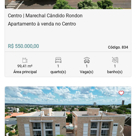
Centro | Marechal Cândido Rondon
Apartamento à venda no Centro
R$ 550.000,00
Código. 834
Código. 834
99,41 m²
1
1
1
Área principal
quarto(s)
Vaga(s)
banho(s)
<
<
<
<
‹
›
Previous
Next