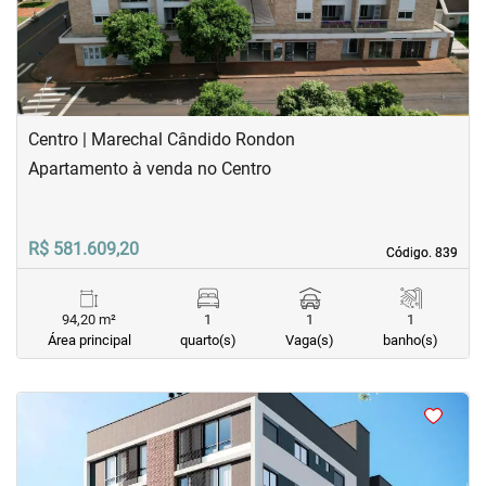
Centro | Marechal Cândido Rondon
Apartamento à venda no Centro
R$ 581.609,20
Código. 839
Código. 839
94,20 m²
1
1
1
Área principal
quarto(s)
Vaga(s)
banho(s)
<
<
<
<