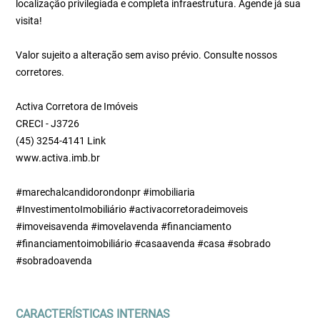
localização privilegiada e completa infraestrutura. Agende já sua
visita!
Valor sujeito a alteração sem aviso prévio. Consulte nossos
corretores.
Activa Corretora de Imóveis
CRECI - J3726
(45) 3254-4141 Link
www.activa.imb.br
#marechalcandidorondonpr #imobiliaria
#InvestimentoImobiliário #activacorretoradeimoveis
#imoveisavenda #imovelavenda #financiamento
#financiamentoimobiliário #casaavenda #casa #sobrado
#sobradoavenda
CARACTERÍSTICAS INTERNAS