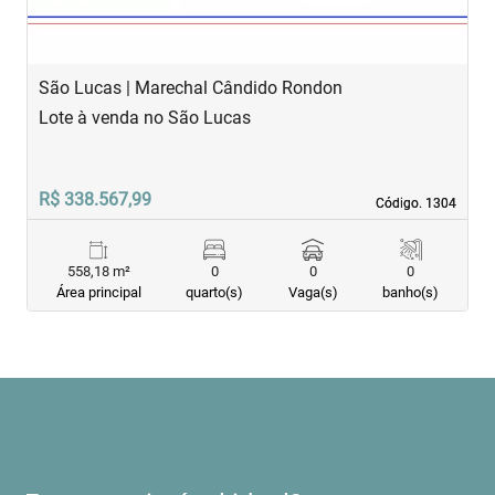
São Lucas | Marechal Cândido Rondon
Lote à venda no São Lucas
R$ 338.567,99
Código. 1304
Código. 1304
558,18 m²
0
0
0
Área principal
quarto(s)
Vaga(s)
banho(s)