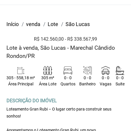
Início
venda
Lote
São Lucas
R$ 142.560,00 - R$ 338.567,99
Lote à venda, São Lucas - Marechal Cândido
Rondon/PR
305 - 558,18 m²
305 m²
0 - 0
0 - 0
0 - 0
0 - 0
Área Principal
Área Lote
Quartos
Banheiro
Vagas
Suite
DESCRIÇÃO DO IMÓVEL
Loteamento Gran Rubi – O lugar certo para construir seus
sonhos!
Apresentamos o Loteamento Gran Rubi, um novo