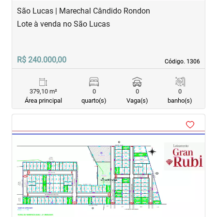
São Lucas | Marechal Cândido Rondon
Lote à venda no São Lucas
R$ 240.000,00
Código. 1306
Código. 1306
379,10 m²
0
0
0
Área principal
quarto(s)
Vaga(s)
banho(s)
‹
›
Previous
Next