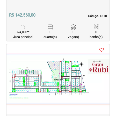
R$ 142.560,00
Código. 1310
Código. 1310
324,00 m²
0
0
0
Área principal
quarto(s)
Vaga(s)
banho(s)
‹
›
Previous
Next