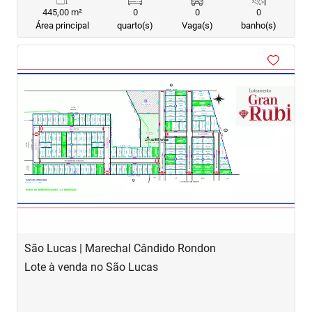
445,00 m²
0
0
0
Área principal
quarto(s)
Vaga(s)
banho(s)
‹
›
Previous
Next
São Lucas | Marechal Cândido Rondon
Lote à venda no São Lucas