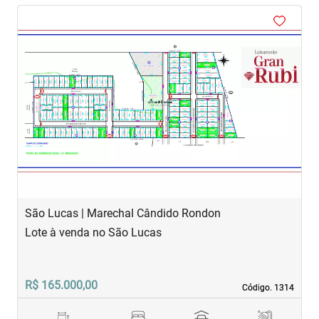
‹
›
Previous
Next
São Lucas | Marechal Cândido Rondon
Lote à venda no São Lucas
R$ 165.000,00
Código. 1314
Código. 1314