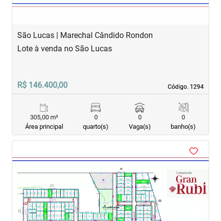
São Lucas | Marechal Cândido Rondon
Lote à venda no São Lucas
R$ 146.400,00
Código. 1294
Código. 1294
305,00 m²
0
0
0
Área principal
quarto(s)
Vaga(s)
banho(s)
‹
›
Previous
Next