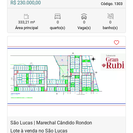
R$ 230.000,00
Código. 1303
Código. 1303
333,21 m²
0
0
0
Área principal
quarto(s)
Vaga(s)
banho(s)
‹
›
Previous
Next
São Lucas | Marechal Cândido Rondon
Lote à venda no São Lucas