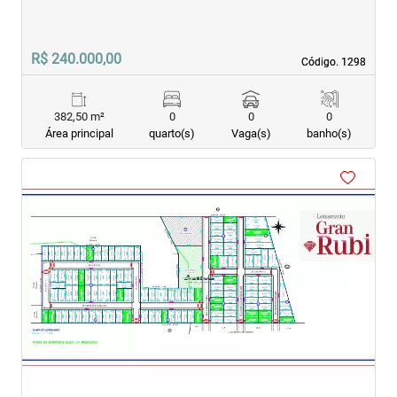
R$ 240.000,00
Código. 1298
Código. 1298
382,50 m²
0
0
0
Área principal
quarto(s)
Vaga(s)
banho(s)
‹
›
Previous
Next