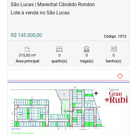
São Lucas | Marechal Cândido Rondon
Lote à venda no São Lucas
R$ 145.000,00
Código. 1312
Código. 1312
315,00 m²
0
0
0
Área principal
quarto(s)
Vaga(s)
banho(s)
‹
›
Previous
Next