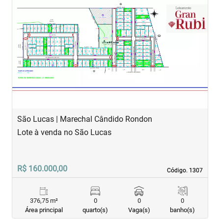
‹
›
Previous
Next
São Lucas | Marechal Cândido Rondon
Lote à venda no São Lucas
R$ 160.000,00
Código. 1307
Código. 1307
376,75 m²
0
0
0
Área principal
quarto(s)
Vaga(s)
banho(s)