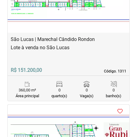
São Lucas | Marechal Cândido Rondon
Lote à venda no São Lucas
R$ 151.200,00
Código. 1311
Código. 1311
360,00 m²
0
0
0
Área principal
quarto(s)
Vaga(s)
banho(s)