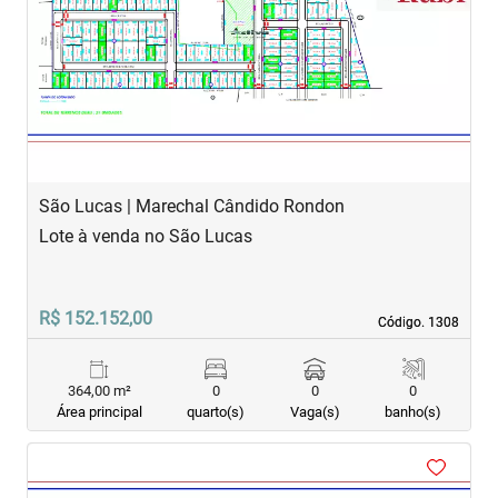
‹
›
Previous
Next
São Lucas | Marechal Cândido Rondon
Lote à venda no São Lucas
R$ 152.152,00
Código. 1308
Código. 1308
364,00 m²
0
0
0
Área principal
quarto(s)
Vaga(s)
banho(s)