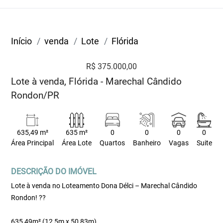
Início
venda
Lote
Flórida
R$ 375.000,00
Lote à venda, Flórida - Marechal Cândido
Rondon/PR
635,49 m²
635 m²
0
0
0
0
Área Principal
Área Lote
Quartos
Banheiro
Vagas
Suite
DESCRIÇÃO DO IMÓVEL
Lote à venda no Loteamento Dona Délci – Marechal Cândido
Rondon! ??
635,49m² (12,5m x 50,83m)