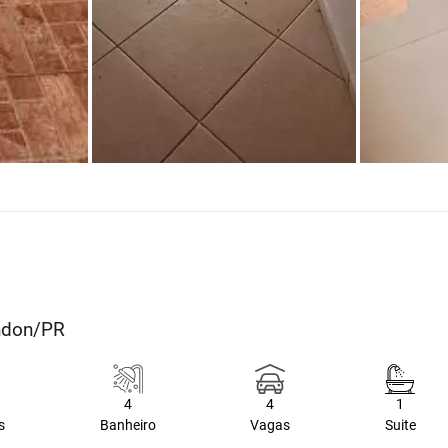
ondon/PR
4
4
1
s
Banheiro
Vagas
Suite