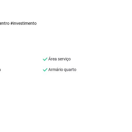
ntro #investimento
Área serviço
a
Armário quarto