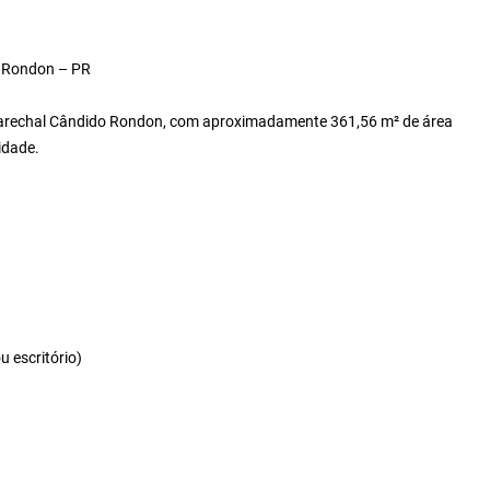
o Rondon – PR
de Marechal Cândido Rondon, com aproximadamente 361,56 m² de área
idade.
u escritório)