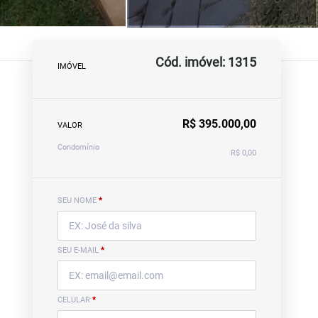
Cód. imóvel: 1315
IMÓVEL
R$ 395.000,00
VALOR
Condomínio
R$ 0,00
SEU NOME
*
SEU E-MAIL
*
CELULAR
*