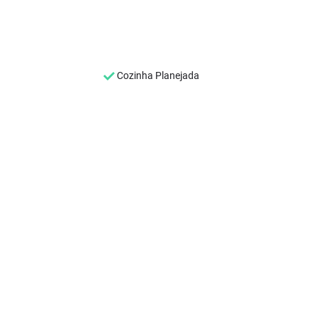
Cozinha Planejada
SEU NOME
*
SEU E-MAIL
*